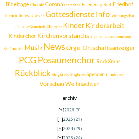
Bibeltage
Corona
Friedhof
Friedensgebet
Choräle
Erntedank
Gottesdienste
Info
Gemeindefest
Glocken
Jobs
Jungschar
Kinder
Kinderarbeit
Jüdische Gemeinde Chemnitz
Kirchenvorstand
Kinderchor
Kirchgemeindeversammlung
News
Musik
Orgel
Ortschaftsanzeiger
Konfirmation
Posaunenchor
PCG
RockXmas
Rückblick
Spenden
Singkreis
Singkreis
Turmblasen
Vorschau
Weihnachten
archiv
[+]
2026
(9)
[+]
2025
(21)
[+]
2024
(29)
[+]
2023
(24)