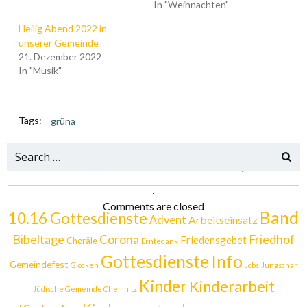
In "Weihnachten"
Heilig Abend 2022 in
unserer Gemeinde
21. Dezember 2022
In "Musik"
Tags:
grüna
Search
Post
Post
Mittelbach: Die spinnen doch, 
RockXmas 2023 „All I want for Christmas“
for:
.
navigation
navigation
Comments are closed
Band
10.16 Gottesdienste
Advent
Arbeitseinsatz
Bibeltage
Corona
Friedhof
Friedensgebet
Choräle
Erntedank
Gottesdienste
Info
Gemeindefest
Glocken
Jobs
Jungschar
Kinder
Kinderarbeit
Jüdische Gemeinde Chemnitz