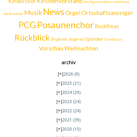
Kirchenvorstand
Kinderchor
Kirchgemeindeversammlung
News
Musik
Orgel
Ortschaftsanzeiger
Konfirmation
Posaunenchor
PCG
RockXmas
Rückblick
Spenden
Singkreis
Singkreis
Turmblasen
Vorschau
Weihnachten
archiv
[+]
2026
(9)
[+]
2025
(21)
[+]
2024
(29)
[+]
2023
(24)
[+]
2022
(24)
[+]
2021
(39)
[+]
2020
(15)