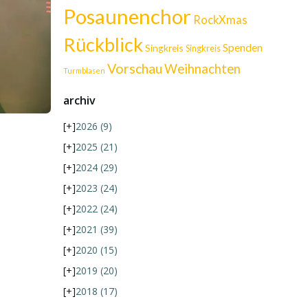
Posaunenchor
RockXmas
Rückblick
Spenden
Singkreis
Singkreis
Vorschau
Weihnachten
Turmblasen
archiv
[+]
2026
(9)
[+]
2025
(21)
[+]
2024
(29)
[+]
2023
(24)
[+]
2022
(24)
[+]
2021
(39)
[+]
2020
(15)
[+]
2019
(20)
[+]
2018
(17)