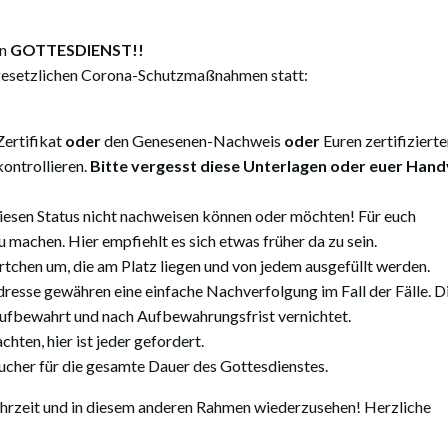
in
GOTTESDIENST!!
n gesetzlichen Corona-Schutzmaßnahmen statt:
ertifikat
oder
den Genesenen-Nachweis
oder
Euren zertifiziert
 kontrollieren.
Bitte vergesst diese Unterlagen oder euer Hand
 diesen Status nicht nachweisen können oder möchten! Für euch
 machen. Hier empfiehlt es sich etwas früher da zu sein.
rtchen um, die am Platz liegen und von jedem ausgefüllt werden.
esse gewähren eine einfache Nachverfolgung im Fall der Fälle. D
ufbewahrt und nach Aufbewahrungsfrist vernichtet.
chten, hier ist jeder gefordert.
sucher für die gesamte Dauer des Gottesdienstes.
 Uhrzeit und in diesem anderen Rahmen wiederzusehen! Herzliche