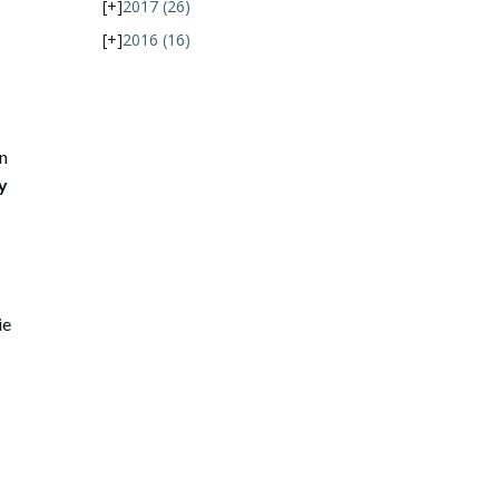
[+]
2017
(26)
[+]
2016
(16)
en
y
ie