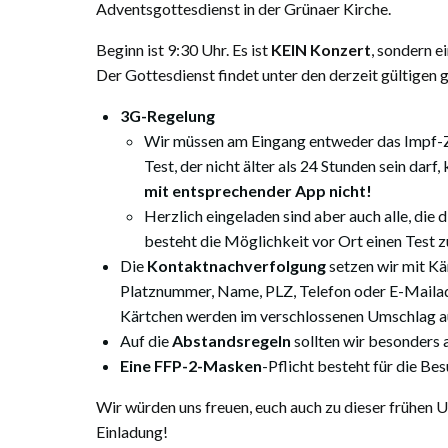
Adventsgottesdienst in der Grünaer Kirche.
Beginn ist 9:30 Uhr. Es ist
KEIN Konzert
, sondern e
Der Gottesdienst findet unter den derzeit gültige
3G-Regelung
Wir müssen am Eingang entweder das Impf-Z
Test, der nicht älter als 24 Stunden sein darf,
mit entsprechender App nicht!
Herzlich eingeladen sind aber auch alle, die
besteht die Möglichkeit vor Ort einen Test zu
Die
Kontaktnachverfolgung
setzen wir mit Kä
Platznummer, Name, PLZ, Telefon oder E-Mailadr
Kärtchen werden im verschlossenen Umschlag a
Auf die
Abstandsregeln
sollten wir besonders a
Eine FFP-2-Masken
-Pflicht besteht für die Be
Wir würden uns freuen, euch auch zu dieser frühen
Einladung!