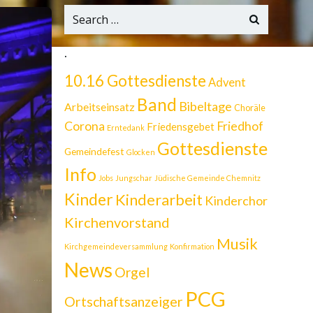
Search
for:
.
10.16 Gottesdienste
Advent
Band
Bibeltage
Arbeitseinsatz
Choräle
Corona
Friedhof
Friedensgebet
Erntedank
Gottesdienste
Gemeindefest
Glocken
Info
Jobs
Jungschar
Jüdische Gemeinde Chemnitz
Kinder
Kinderarbeit
Kinderchor
Kirchenvorstand
Musik
Kirchgemeindeversammlung
Konfirmation
News
Orgel
PCG
Ortschaftsanzeiger